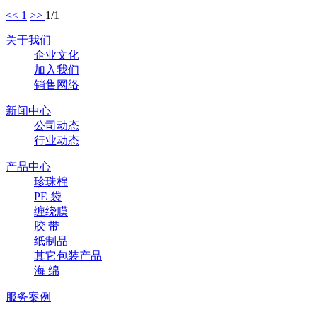
<<
1
>>
1/1
关于我们
企业文化
加入我们
销售网络
新闻中心
公司动态
行业动态
产品中心
珍珠棉
PE 袋
缠绕膜
胶 带
纸制品
其它包装产品
海 绵
服务案例